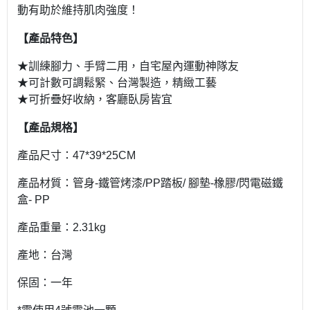
動有助於維持肌肉強度！
【
】
產品特色
★訓練腳力、手臂二用，自宅屋內運動神隊友
★可計數可調鬆緊、台灣製造，精緻工藝
★可折疊好收納，客廳臥房皆宜
【
】
產品規格
產品尺寸：47*39*25CM
產品材質：管身-鐵管烤漆/PP踏板/ 腳墊-橡膠/閃電磁鐵
盒- PP
產品重量：2.31kg
產地：台灣
保固：一年