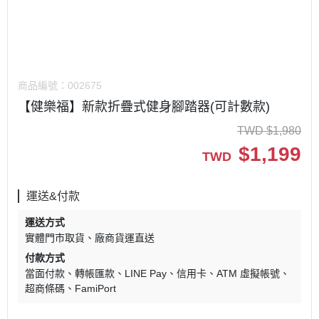
商品編號：
002675
【健樂福】新款折疊式健身腳踏器(可計數款)
TWD
$
1,980
$
1,199
TWD
運送&付款
運送方式
實體門市取貨
廠商貨運直送
付款方式
當面付款
轉帳匯款
LINE Pay
信用卡
ATM 虛擬帳號
超商條碼
FamiPort