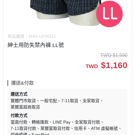
商品編號：
MAX-U0361LL
紳士用防失禁內褲 LL號
TWD
$
1,590
$
1,160
TWD
運送&付款
運送方式
實體門市取貨
一般宅配
7-11取貨
全家取貨
萊爾富超商取貨
付款方式
當面付款
轉帳匯款
LINE Pay
全家取貨付款
7-11取貨付款
萊爾富取貨付款
信用卡
ATM 虛擬帳號
超商條碼
FamiPort