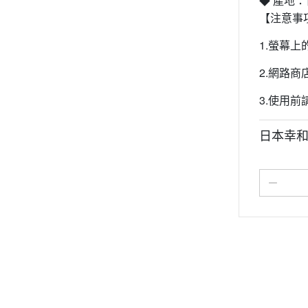
◆ 產地
【注意事
1.螢幕
2.網路
3.使用
日本幸和T
關於
全部商品
付款方式說明
會員權