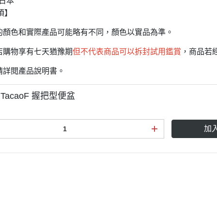
：日本
項】
上的顏色和實際產品可能略有不同，顏色以實品為準。
商店購物享有七天猶豫期
但不代表商品可以拆封試用鑑賞
，商品若
前請詳閱產品說明書。
acaoF 握把型便盆
加
益說明