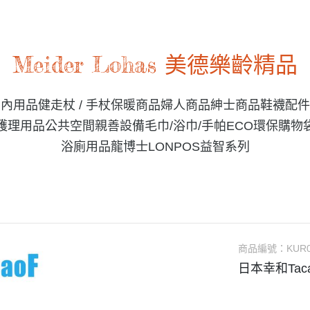
Meider Lohas 美德樂齡精品
室內用品
健走杖 / 手杖
保暖商品
婦人商品
紳士商品
鞋襪配件
護理用品
公共空間親善設備
毛巾/浴巾/手帕
ECO環保購物
浴廁用品
龍博士LONPOS益智系列
商品編號：
KUR
日本幸和Tac