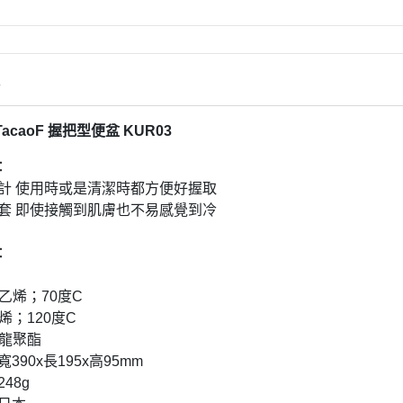
情
acaoF 握把型便盆 KUR03
：
設計 使用時或是清潔時都方便好握取
布套 即使接觸到肌膚也不易感覺到冷
：
乙烯；70度C
烯；120度C
尼龍聚酯
390x長195x高95mm
48g