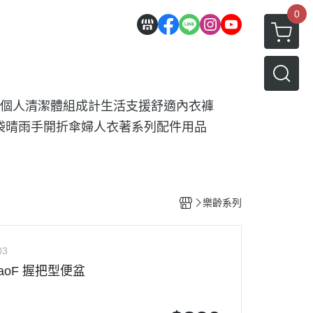
0
個人清潔
體組成計
生活支援
舒適內衣褲
袋
晴雨手開折傘
婦人衣著系列
配件用品
樂齡系列
03
aoF 握把型便盆