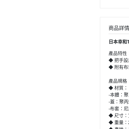
商品詳
日本幸和T
產品特性
◆ 把手
◆ 附有
產品規格
◆ 材質：
-本體：聚
-蓋：聚丙
-布套：
◆ 尺寸：寬
◆ 重量：2