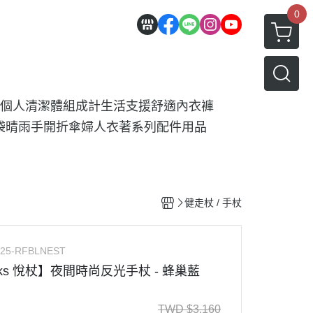
0
個人清潔
體組成計
生活支援
舒適內衣褲
袋
晴雨手開折傘
婦人衣著系列
配件用品
健走杖 / 手杖
225-RFBLNEST
ticks 悅杖】夜間時尚反光手杖 - 蜂巢藍
TWD
$
3,160