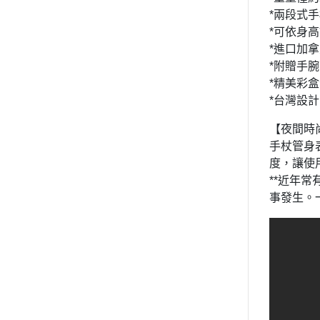
*兩段式
*可依身高調
*進口加
*附贈手
*精美彩
*台灣設
【夜間時
手杖管身
度，讓使
**近年
事發生。