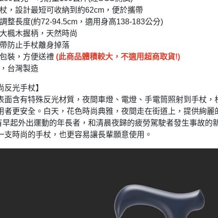
手杖，設計最短可收納到約62cm，便於攜帶
整長度(約72-94.5cm，適用身高138-183公分)
拿大楓木握柄，天然時尚
腕帶防止手杖離身掉落
盒包裝，方便送禮
(
此商品體積較大，不適用超商取貨!)
計，台灣製造
尚反光手杖】
表面含有特殊反光材質，夜間車燈、電燈、手電筒照射到手杖，
用者更安全。白天，花色時尚典雅，夜間走在街道上，提供絢麗
常有早起外出運動的年長者，和清晨夜歸的疲勞駕駛者發生
事故的
一支時尚的手杖，也更容易讓長輩願意使用。