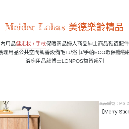
Meider Lohas 美德樂齡精品
室內用品
健走杖 / 手杖
保暖商品
婦人商品
紳士商品
鞋襪配件
護理用品
公共空間親善設備
毛巾/浴巾/手帕
ECO環保購物
浴廁用品
龍博士LONPOS益智系列
商品編號：
MS-
【Merry S