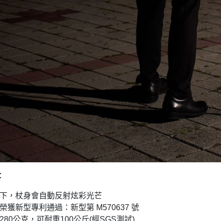
：
射下，杖身會自動反射炫彩光芒
榮獲新型專利通過：新型第 M570637 號
280公克，可耐重100公斤(經SGS測試)